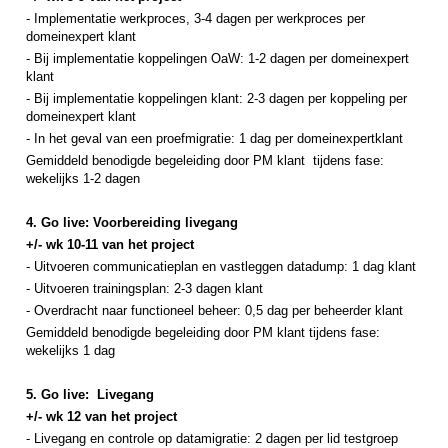
- Implementatie werkproces, 3-4 dagen per werkproces per
domeinexpert
klant
- Bij implementatie koppelingen OaW: 1-2 dagen per domeinexpert
klant
- Bij implementatie koppelingen
klant:
2-3 dagen per koppeling per
domeinexpert
klant
- In het geval van een proefmigratie: 1 dag per domeinexpert
klant
Gemiddeld benodigde begeleiding door PM
klant
tijdens fase:
wekelijks 1-2 dagen
4. Go live: Voorbereiding livegang
+/- wk 10-11
van het project
- Uitvoeren communicatieplan en vastleggen datadump: 1 dag
klant
- Uitvoeren trainingsplan: 2-3 dagen
klant
- Overdracht naar functioneel beheer: 0,5 dag per beheerder
klant
Gemiddeld benodigde begeleiding door PM
klant
tijdens fase:
wekelijks 1 dag
5.
Go live:
Livegang
+/- wk 12
van het project
- Livegang en controle op datamigratie: 2 dagen per lid testgroep