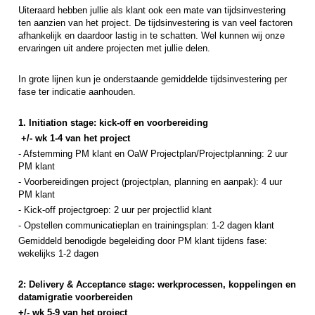
Uiteraard hebben jullie als klant ook een mate van tijdsinvestering
ten aanzien van het project. De tijdsinvestering is van veel factoren
afhankelijk en daardoor lastig in te schatten. Wel kunnen wij onze
ervaringen uit andere projecten met jullie delen.
In grote lijnen kun je onderstaande gemiddelde tijdsinvestering per
fase ter indicatie aanhouden.
1. Initiation stage: kick-off en voorbereiding
+/- wk 1-4 van het project
- Afstemming PM klant en OaW Projectplan/Projectplanning: 2 uur
PM
klant
- Voorbereidingen project (projectplan, planning en aanpak): 4 uur
PM klant
- Kick-off projectgroep: 2 uur per projectlid
klant
- Opstellen communicatieplan en trainingsplan: 1-2 dagen
klant
Gemiddeld benodigde begeleiding door PM
klant
tijdens fase:
wekelijks 1-2 dagen
2: Delivery & Acceptance stage: werkprocessen, koppelingen en
datamigratie voorbereiden
+/- wk 5-9
van het project