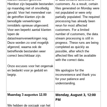
Hierdoor zijn bepaalde bestanden
customers. As a result, certain
op maandag niet of onvolledig
files generated on Monday were
gevuld. Voor het merendeel van
not populated or were only
de getroffen klanten zijn de
partially populated. The required
benodigde verwerkingen
processing has already been
inmiddels opnieuw uitgevoerd.
rerun for most affected
Voor een beperkt aantal klanten
customers. For a limited
lopen de
number of customers, the data
datastreamverwerkingen nog.
stream processing is still in
Deze worden zo snel mogelijk
progress. These runs are being
afgerond, waarna ook de
completed as quickly as
betreffende bestanden weer
possible, after which the
correct beschikbaar zijn.
affected files will be available
with the correct data.
Onze excuses voor het ongemak
en bedankt voor je geduld en
We apologize for the
begrip.
inconvenience and thank you
for your patience and
understanding.
Monday, August 3, 12:00
Maandag 3 augustus 12.00
PM
We hebben de oorzaak van het