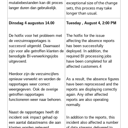
exceptional size of the change
mutatiebestanden kan dit proces
sets, this process may take
langer duren dan gebruikelijk.
longer than usual.
Dinsdag 4 augustus 14.00
Tuesday , August 4, 2:00 PM
De hotfix voor het probleem met
The hotfix for the issue
de verzuimrapportages is
affecting the absence reports
succesvol uitgerold. Daarnaast
has been successfully
zijn voor alle getroffen klanten de
deployed. In addition, the
benodigde BI-verwerkingsjobs
required BI processing jobs
uitgevoerd.
have been completed for all
affected customers.4
Hierdoor zijn de verzuimcijfers
opnieuw verwerkt en worden de
As a result, the absence figures
rapportages weer correct
have been reprocessed and the
weergegeven. Ook de overige
reports are displaying correctly
getroffen rapportages
again. Any other affected
functioneren weer naar behoren.
reports are also operating
normally.
Naast de rapportages heeft dit
incident ook impact gehad op
In addition to the reports, this
een aantal datastreams die aan
incident also affected a number
klanten worden geleverd.
of data streams delivered to