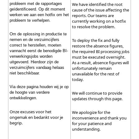
probleem met de rapportages
We have identified the root
geïdentificeerd. Op dit moment
cause of the issue affecting the
werken we aan een hotfix om het
reports. Our teams are
probleem te verhelpen.
currently working on a hotfix
to resolve the problem.
Om de oplossing in productie te
nemen en de verzuimcijfers
To deploy the fix and fully
correct te herstellen, moeten
restore the absence figures,
vannacht eerst de benodigde BI-
the required BI processing jobs
verwerkingsjobs worden
must be executed overnight.
uitgevoerd. Hierdoor zijn de
As a result, absence figures will
verzuimcijfers vandaag helaas
unfortunately remain
niet beschikbaar.
unavailable for the rest of
today.
Via deze pagina houden wij je op
de hoogte van verdere
We will continue to provide
ontwikkelingen.
updates through this page.
Onze excuses voor het
We apologize for the
ongemak en bedankt voor je
inconvenience and thank you
begrip.
for your patience and
understanding.