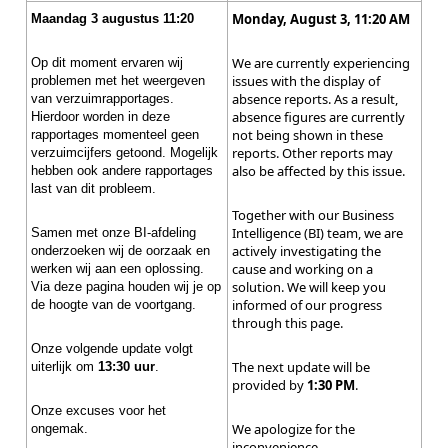
Monday, August 3, 11:20 AM
Maandag 3 augustus 11:20
We are currently experiencing
Op dit moment ervaren wij
issues with the display of
problemen met het weergeven
absence reports. As a result,
van verzuimrapportages.
absence figures are currently
Hierdoor worden in deze
not being shown in these
rapportages momenteel geen
reports. Other reports may
verzuimcijfers getoond. Mogelijk
also be affected by this issue.
hebben ook andere rapportages
last van dit probleem.
Together with our Business
Intelligence (BI) team, we are
Samen met onze BI-afdeling
actively investigating the
onderzoeken wij de oorzaak en
cause and working on a
werken wij aan een oplossing.
solution. We will keep you
Via deze pagina houden wij je op
informed of our progress
de hoogte van de voortgang.
through this page.
Onze volgende update volgt
The next update will be
uiterlijk om
13:30 uur
.
provided by
1:30 PM
.
Onze excuses voor het
We apologize for the
ongemak.
inconvenience.