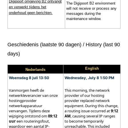
Digipoort omgeving B2 ontvangt
The Digipoort B2 environment
en verwerkt tijdens het
will not receive or process any
onderhoud geen berichten.
messages during the
maintenance window.
Geschiedenis (laatste 90 dagen) / History (last 90
days)
English
Nederlands
Woensdag 8 juli 13:50
Wednesday, July 8 1:50 PM
Vanmorgen heeft de
This morning, the network
netwerkleverancier van onze
provider of our hosting
hostingprovider
provider replaced network
netwerkapparatuur
equipment. During this change,
vervangen. Tijdens deze
a routing issue occurred at
9:12
wijziging ontstond om
09:12
AM
, causing several IP ranges
uur
een routeringsfout,
to become temporarily
waardoor een aantal IP-
unreachable. This included