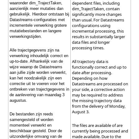
dependent files, including
waaronder dim_TrajectTaken,
dim_TrajectTaken, contain
aanzienlijk meer mutaties dan
significantly more changes
gebruikelijk. Hierdoor ontstaan bij
than usual. For Datastreams
Datastreams-configuraties met
configurations using
incrementele verwerking grotere
incremental processing, this
mutatiebestanden en langere
results in substantially larger
verwerkingstijden.
data files and longer
processing times.
Alle trajectgegevens zijn na
verwerking inhoudelijk correct en
All trajectory data is
up-to-date. Afhankelijk van de
functionally correct and up to
wijze waarop de Datastreams
date after processing.
aan jullie zijde worden verwerkt,
Depending on how
kan het noodzakelijk zijn een
Datastreams are processed on
correctie uit te voeren voor het
your side, a corrective action
ontbreken van trajectgegevens in
may be required to address
de aanlevering van maandag 3
the missing trajectory data
augustus.
from the delivery of Monday,
August 3.
De bestanden zijn reeds
samengesteld of worden
The files are available of are
momenteel verwerkt en
currently being processed and
beschikbaar gesteld. Door de
made available. Due to the
uitzonderlijke omvang van de