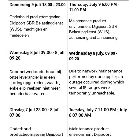
Thursday
, July 9 6.00 PM
-
Donderdag 9 juli 18.00 - 23.00
11.00 PM
Onderhoud productomgeving
Maintenance product
Digipoort SBR Belastingdienst
environment Digipoort SBR
(WUS), machtigen en
Belastingdienst (WUS),
mededelen
authorizing and announcing
Wednesday 8 July, 09:00 -
Woensdag 8 juli 09.00 - 8 juli
09:20
09.20
Due to network maintenance
Door netwerkonderhoud bij
performed by our supplier, an
onze leverancier is er een
outage occurred during which
storing opgetreden, waarbij
several IP ranges were
enkele ip-reeksen niet meer
temporarily unreachable.
benaderbaar waren.
Dinsdag 7 juli 23.00 - 8 juli
Tuesday, July 7 11.00 PM - July
07.00
8 07.00 AM
Onderhoud
Maintenance product
productieomgeving Digipoort
environment Digipoort