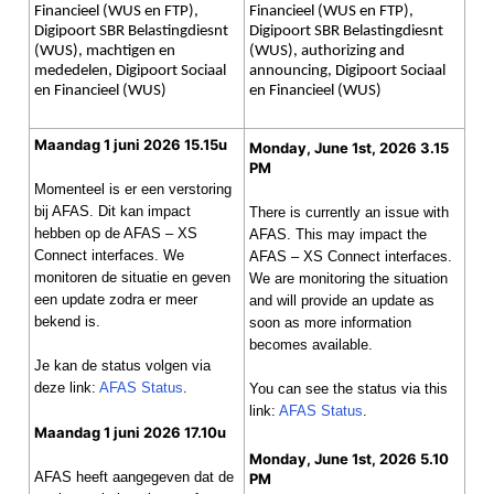
Financieel (WUS en FTP),
Financieel (WUS en FTP),
Digipoort SBR Belastingdiesnt
Digipoort SBR Belastingdiesnt
(WUS), machtigen en
(WUS), authorizing and
mededelen, Digipoort Sociaal
announcing, Digipoort Sociaal
en Financieel (WUS)
en Financieel (WUS)
Maandag 1 juni 2026 15.15u
Monday, June 1st, 2026 3.15
PM
Momenteel is er een verstoring
bij AFAS. Dit kan impact
There is currently an issue with
hebben op de AFAS – XS
AFAS. This may impact the
Connect interfaces. We
AFAS – XS Connect interfaces.
monitoren de situatie en geven
We are monitoring the situation
een update zodra er meer
and will provide an update as
bekend is.
soon as more information
becomes available.
Je kan de status volgen via
deze link:
AFAS Status
.
You can see the status via this
link:
AFAS Status
.
Maandag 1 juni 2026 17.10u
Monday, June 1st, 2026 5.10
AFAS heeft aangegeven dat de
PM