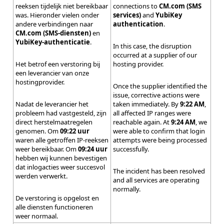
reeksen tijdelijk niet bereikbaar
connections to
CM.com (SMS
was. Hieronder vielen onder
services)
and
YubiKey
andere verbindingen naar
authentication
.
CM.com (SMS-diensten)
en
YubiKey-authenticatie
.
In this case, the disruption
occurred at a supplier of our
Het betrof een verstoring bij
hosting provider.
een leverancier van onze
hostingprovider.
Once the supplier identified the
issue, corrective actions were
Nadat de leverancier het
taken immediately. By
9:22 AM
,
probleem had vastgesteld, zijn
all affected IP ranges were
direct herstelmaatregelen
reachable again. At
9:24 AM
, we
genomen. Om
09:22 uur
were able to confirm that login
waren alle getroffen IP-reeksen
attempts were being processed
weer bereikbaar. Om
09:24 uur
successfully.
hebben wij kunnen bevestigen
dat inlogacties weer succesvol
The incident has been resolved
werden verwerkt.
and all services are operating
normally.
De verstoring is opgelost en
alle diensten functioneren
weer normaal.