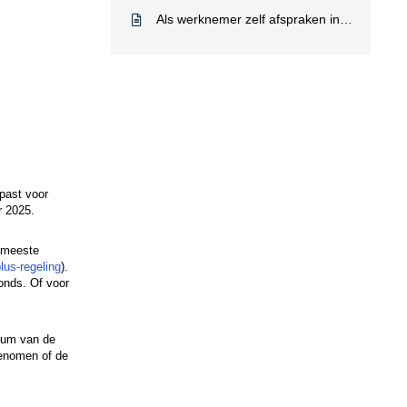
Als werknemer zelf afspraken inplannen
past voor
er 2025.
e meeste
lus-regeling
).
fonds. Of voor
atum van de
genomen of de