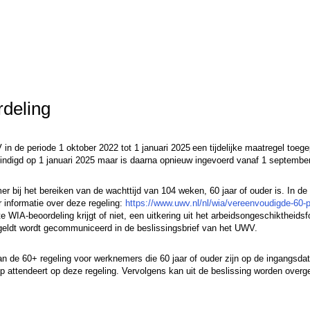
rdeling
 de periode 1 oktober 2022 tot 1 januari 2025 een tijdelijke maatregel toege
ëindigd op 1 januari 2025 maar is daarna opnieuw ingevoerd vanaf 1 septemb
 bij het bereiken van de wachttijd van 104 weken, 60 jaar of ouder is. In d
r informatie over deze regeling:
https://www.uwv.nl/nl/wia/vereenvoudigde-60-p
e WIA-beoordeling krijgt of niet, een uitkering uit het arbeidsongeschiktheids
eldt wordt gecommuniceerd in de beslissingsbrief van het UWV.
van de 60+ regeling voor werknemers die 60 jaar of ouder zijn op de ingangsd
rop attendeert op deze regeling. Vervolgens kan uit de beslissing worden over