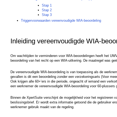
Stap 1
Stap 2
Stap 3
Triggervoorwaarden vereenvoudigde WIA-beoordeling
Inleiding vereenvoudigde WIA-beoo
Om wachttijden te verminderen voor WIA-beoordelingen heeft het UWV in
beoordeling van het recht op een WIA-uitkering. De maatregel was ge
De vereenvoudigde WIA-beoordeling is van toepassing als de werknemer
gevallen is dit een beoordeling zonder een verzekeringsarts (Voor mee
Ook krijgen alle 60+’ers in die periode, ongeacht of iemand een verkort
een werknemer de vereenvoudigde WIA-beoordeling voor 60-plussers g
Binnen de XpertSuite verschijnt de mogelijkheid voor het registreren 
beslissingsbrief. Er wordt extra informatie getoond die de gebruiker e
werknemer gebruik maakt van de regeling.