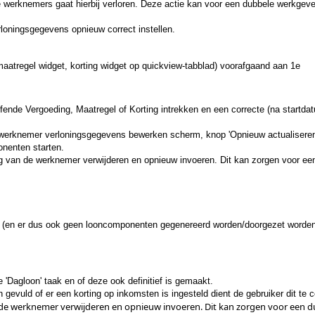
 werknemers gaat hierbij verloren. Deze actie kan voor een dubbele werkgev
rloningsgegevens opnieuw correct instellen.
atregel widget, korting widget op quickview-tabblad) voorafgaand aan 1e
fende Vergoeding, Maatregel of Korting intrekken en een correcte (na startda
t werknemer verloningsgegevens bewerken scherm, knop 'Opnieuw actualisere
onenten starten.
ning van de werknemer verwijderen en opnieuw invoeren. Dit kan zorgen voor ee
t (en er dus ook geen looncomponenten gegenereerd worden/doorgezet worden 
'Dagloon' taak en of deze ook definitief is gemaakt.
n gevuld of er een korting op inkomsten is ingesteld dient de gebruiker dit te c
van de werknemer verwijderen en opnieuw invoeren. Dit kan zorgen voor een 