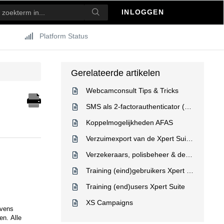
INLOGGEN
Platform Status
Gerelateerde artikelen
Webcamconsult Tips & Tricks
SMS als 2-factorauthenticator (2FA): is dat eigenlijk nog wel veilig?
Koppelmogelijkheden AFAS
Verzuimexport van de Xpert Suite naar AFAS
Verzekeraars, polisbeheer & deelnemerregistratie
Training (eind)gebruikers Xpert Suite
Training (end)users Xpert Suite
XS Campaigns
evens
ren.
Alle