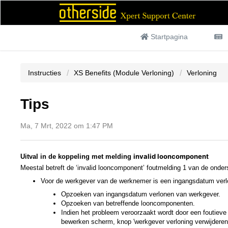
Startpagina
Instructies
XS Benefits (Module Verloning)
Verloning
Tips
Ma, 7 Mrt, 2022 om 1:47 PM
invalid looncomponent
Uitval in de koppeling met meldin
g
Meestal betreft de ‘invalid looncomponent’ foutmelding 1 van de onder
Voor de werkgever van de werknemer is een ingangsdatum verlo
Opzoeken van ingangsdatum verlonen van werkgever.
Opzoeken van betreffende looncomponenten.
Indien het probleem veroorzaakt wordt door een foutieve
bewerken scherm, knop 'werkgever verloning verwijderen'