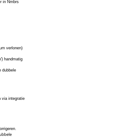
er in Nmbrs
tum verlonen)
n') handmatig
n dubbele
via integratie
orrigeren.
dubbele