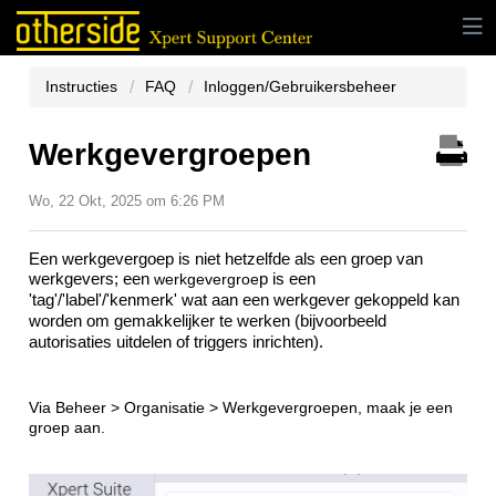
Instructies
FAQ
Inloggen/Gebruikersbeheer
Werkgevergroepen
Wo, 22 Okt, 2025 om 6:26 PM
Een werkgevergoep
 is niet hetzelfde als een groep van 
werkgevers
; een
 werkgevergroe
p is een 
'tag'/'label'/'kenmerk' wat aan een werkgever gekoppeld kan 
worden om gemakkelijker te werken (bijvoorbeeld 
autorisaties uitdelen of triggers inrichten).
Via Beheer > Organisatie > Werkgevergroepen, maak je een
groep aan.