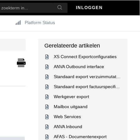
INLOGGEN
Platform Status
Gerelateerde artikelen
XS Connect Exportconfiguraties
ANVA Outbound interface
Standaard export verzuimmutaties
Standaard export factuurspecificatie gebruikers - Gebruikerslijst
Werkgever export
Mailbox uitgaand
Web Services
ANVA Inbound
AFAS - Documentenexport