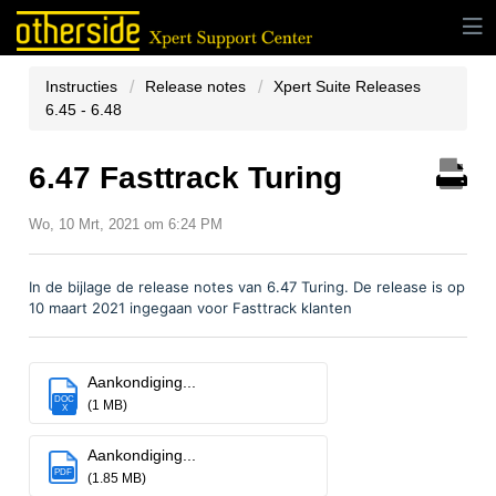
Instructies
Release notes
Xpert Suite Releases
6.45 - 6.48
6.47 Fasttrack Turing
Wo, 10 Mrt, 2021 om 6:24 PM
In de bijlage de release notes van 6.47 Turing. De release is op
10 maart 2021 ingegaan voor Fasttrack klanten
Aankondiging...
DOC
(1 MB)
X
Aankondiging...
PDF
(1.85 MB)