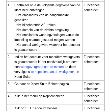
1
Controleer of je de volgende gegevens van de
Functioneel
klant hebt ontvangen:
beheerder
- Het emailadres van de aangemaakte
gebruiker
- Het bijbehorende API token
- Het domein van de Nmbrs omgeving
- Het emailadres waar logverslagen vanuit de
koppeling naartoe gestuurd mogen worden
- Het aantal werkgevers waarvoor het account
is geautoriseerd
2
Indien het account voor meerdere werkgevers
Functioneel
is geautoriseerd is het noodzakelijk om eerst
beheerder
een
werkgevergroep aan te maken
en deze
vervolgens
te koppelen aan de werkgevers
in
Xpert Suite.
3
Ga naar de Xpert Suite Beheer pagina
Functioneel
beheerder
4
Klik in het menu op Koppelvlakken
Functioneel
beheerder
5
Klik op SFTP Account beheer
Functioneel