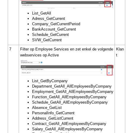
List_GetAll
Adress_GetCurrent
Company_GetCurrentPeriod
BankAccount_GetCurrent
Schedule_GetCurrent
SVW_GetCurrent
7
Filter op Employee Services en zet enkel de volgende
Klan
webservices op Active
t
List_GetByCompany
Department_GetAll_AllEmployeesByCompany
Employment_GetAll_AllEmployeesByCompany
Function_GetAll_AllEmployeesByCompany
Schedule_GetAll_AllEmployeesByCompany
Absence_GetList
PersonalInfo_GetCurrent
Address_GetListCurrent
Contract_GetAll_AllEmployeesByCompany
Salary_GetAll_AllEmployeesByCompany