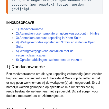
kan grote negatieve gevolgen hebben indien 
gegevens (per ongeluk) foutief worden 
gewijzigd.
INHOUDSOPGAVE
1) Randvoorwaarde
2) Aanmaken user template en gebruikersaccount in Nmbrs
3) Aanmaken account koppeling in Xpert Suite
4) Werkgevercodes ophalen uit Nmbrs en vullen in Xpert
Suite
5) Werkgevergegevens aanvullen met de
verzuimclassificaties
6) Ophalen afdelingen, werknemers en verzuim
1) Randvoorwaarde
Een randvoorwaarde om dit type koppeling zelfstandig (lees: zonder
hulp van een consultant van Otherside at Work) op te zetten is dat
er nog geen werknemers bij de werkgever(s) zijn opgevoerd. Er zal
namelijk worden gekoppeld op specifieke ID's uit Nmbrs die bij
reeds bestaande werknemers niet zijn gevuld. Dit zal zorgen voor
dubbele medewerkers en ziektetrajecten.