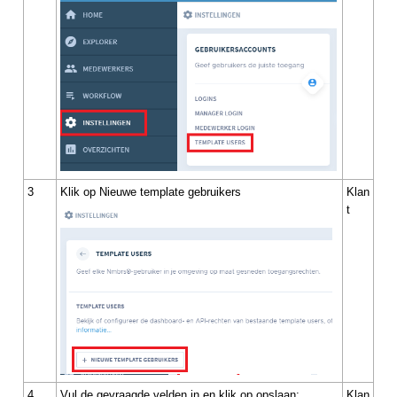
3
Klik op Nieuwe template gebruikers
Klan
t
4
Vul de gevraagde velden in en klik op opslaan:
Klan