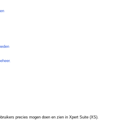
ten
gheden
beheer.
gebruikers precies mogen doen en zien in Xpert Suite (XS).