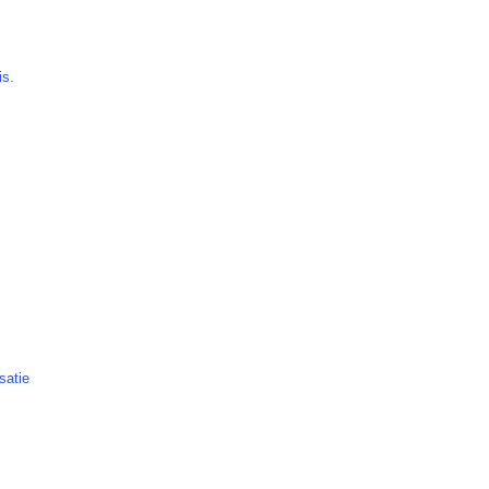
is.
satie