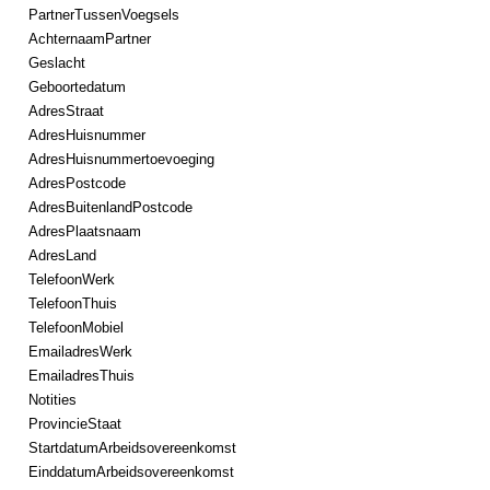
PartnerTussenVoegsels
AchternaamPartner
Geslacht
Geboortedatum
AdresStraat
AdresHuisnummer
AdresHuisnummertoevoeging
AdresPostcode
AdresBuitenlandPostcode
AdresPlaatsnaam
AdresLand
TelefoonWerk
TelefoonThuis
TelefoonMobiel
EmailadresWerk
EmailadresThuis
Notities
ProvincieStaat
StartdatumArbeidsovereenkomst
EinddatumArbeidsovereenkomst