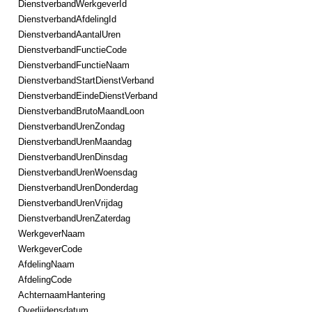
DienstverbandWerkgeverId
DienstverbandAfdelingId
DienstverbandAantalUren
DienstverbandFunctieCode
DienstverbandFunctieNaam
DienstverbandStartDienstVerband
DienstverbandEindeDienstVerband
DienstverbandBrutoMaandLoon
DienstverbandUrenZondag
DienstverbandUrenMaandag
DienstverbandUrenDinsdag
DienstverbandUrenWoensdag
DienstverbandUrenDonderdag
DienstverbandUrenVrijdag
DienstverbandUrenZaterdag
WerkgeverNaam
WerkgeverCode
AfdelingNaam
AfdelingCode
AchternaamHantering
Overlijdensdatum